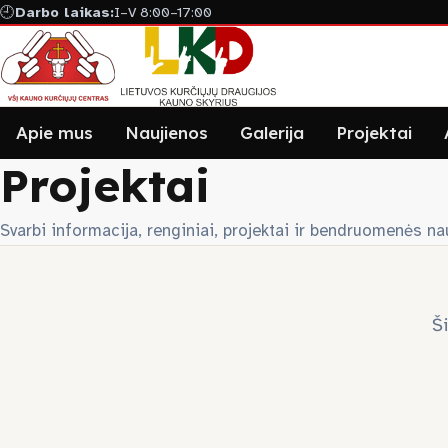
🕘
Darbo laikas:
I–V 8:00–17:00
Apie mus
Naujienos
Galerija
Projektai
Projektai
Svarbi informacija, renginiai, projektai ir bendruomenės n
Š