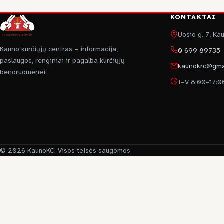
KONTAKTAI
Uosio g. 7, K
Kauno kurčiųjų centras – informacija,
0 699 89735
paslaugos, renginiai ir pagalba kurčiųjų
kaunokrc@gma
bendruomenei.
I–V 8:00–17:0
© 2026 KaunoKC. Visos teisės saugomos.