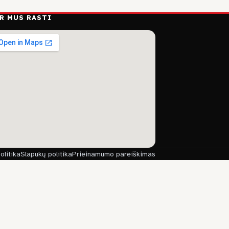
R MUS RASTI
olitika
Slapukų politika
Prieinamumo pareiškimas