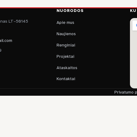
NUORODOS
KU
aunas LT–50145
Apie mus
Naujienos
il.com
Renginiai
0
Projektai
Ataskaitos
Kontaktai
Privatumo p