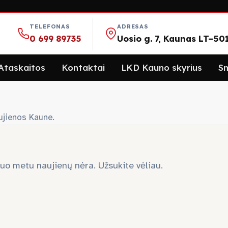
TELEFONAS
ADRESAS
0 699 89735
Uosio g. 7, Kaunas LT–50
Ataskaitos
Kontaktai
LKD Kauno skyrius
Sm
aujienos Kaune.
iuo metu naujienų nėra. Užsukite vėliau.