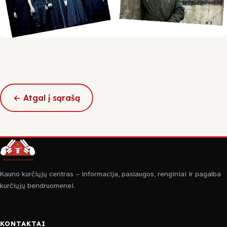
← Atgal į sąrašą
Kauno kurčiųjų centras – informacija, paslaugos, renginiai ir pagalba
kurčiųjų bendruomenei.
KONTAKTAI