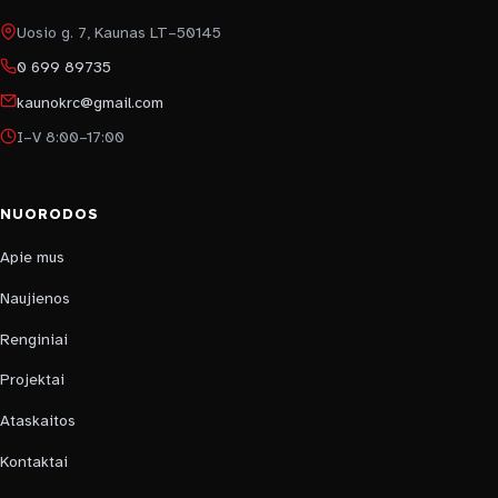
Uosio g. 7, Kaunas LT–50145
0 699 89735
kaunokrc@gmail.com
I–V 8:00–17:00
NUORODOS
Apie mus
Naujienos
Renginiai
Projektai
Ataskaitos
Kontaktai