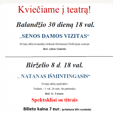
Galerija
Projektai
Ataskaitos
LKD Kauno skyrius
VšĮ Kauno kurčiųjų centras
Kontaktai
Kaunas
Kauno raj.