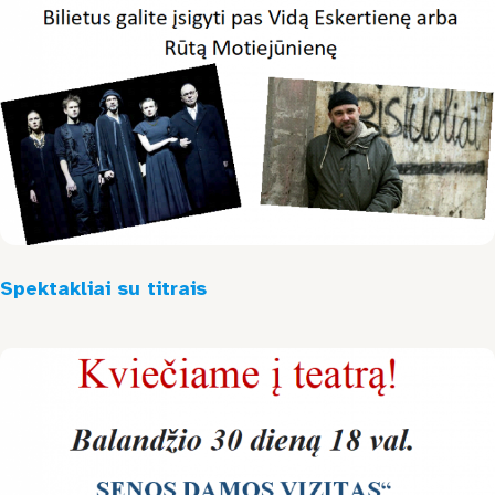
Jonavos raj.
Kaišiadorių raj.
Prienų raj.
LKD Kauno skyrius
Spektakliai su titrais
Smurtas artimoje aplinkoje