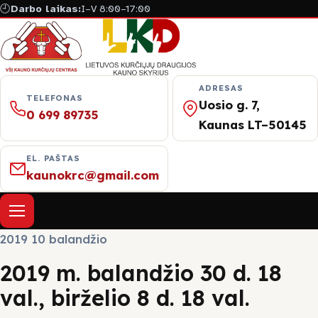
🕘
Darbo laikas:
I–V 8:00–17:00
ADRESAS
TELEFONAS
Uosio g. 7,
0 699 89735
Kaunas LT–50145
EL. PAŠTAS
kaunokrc@gmail.com
Atverti meniu
2019 10 balandžio
Apie mus
2019 m. balandžio 30 d. 18
val., birželio 8 d. 18 val.
Naujienos