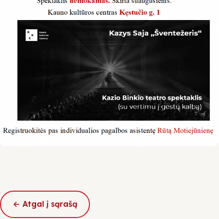
← Atgal į sąrašą