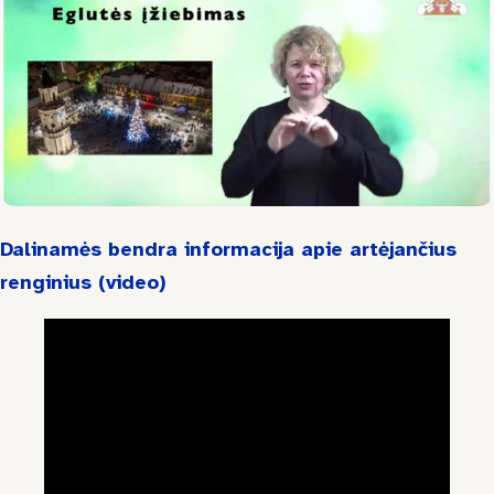
Galerija
Projektai
Ataskaitos
LKD Kauno skyrius
Dalinamės bendra informacija apie artėjančius
VšĮ Kauno kurčiųjų centras
renginius (video)
Kontaktai
Kaunas
Kauno raj.