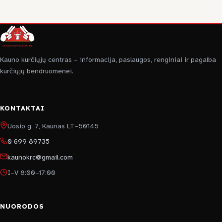
Kauno kurčiųjų centras – informacija, paslaugos, renginiai ir pagalba
kurčiųjų bendruomenei.
KONTAKTAI
Uosio g. 7, Kaunas LT–50145
0 699 89735
kaunokrc@gmail.com
I–V 8:00–17:00
NUORODOS