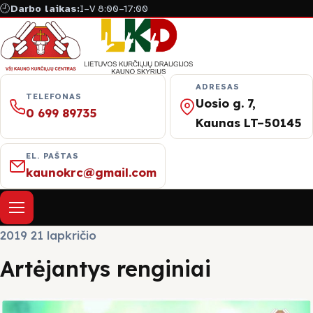
🕘
Darbo laikas:
I–V 8:00–17:00
ADRESAS
TELEFONAS
Uosio g. 7,
0 699 89735
Kaunas LT–50145
EL. PAŠTAS
kaunokrc@gmail.com
Atverti meniu
2019 21 lapkričio
Apie mus
Artėjantys renginiai
Naujienos