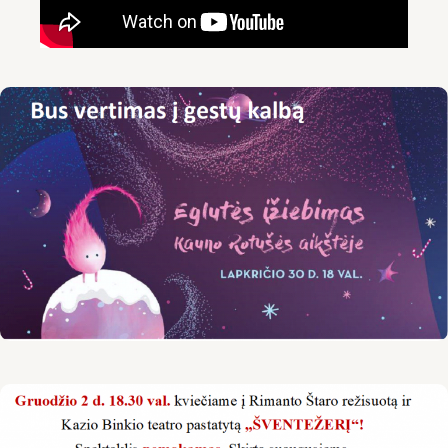
Jonavos raj.
Kaišiadorių raj.
Prienų raj.
LKD Kauno skyrius
Smurtas artimoje aplinkoje