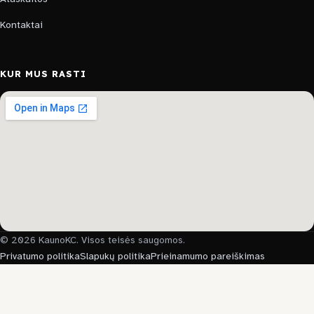
Kontaktai
KUR MUS RASTI
© 2026 KaunoKC. Visos teisės saugomos.
Privatumo politika
Slapukų politika
Prieinamumo pareiškimas