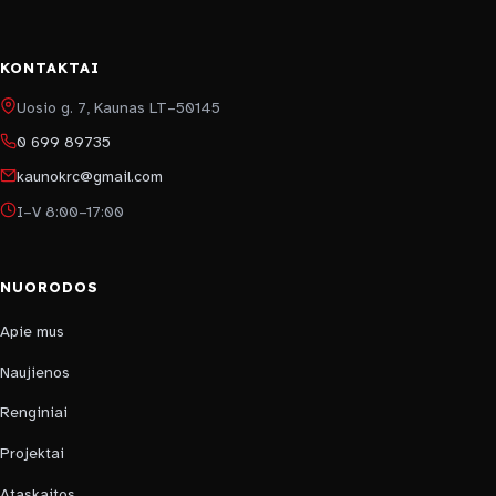
KONTAKTAI
Uosio g. 7, Kaunas LT–50145
0 699 89735
kaunokrc@gmail.com
I–V 8:00–17:00
NUORODOS
Apie mus
Naujienos
Renginiai
Projektai
Ataskaitos