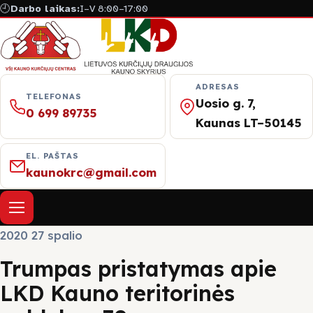
🕘
Darbo laikas:
I–V 8:00–17:00
ADRESAS
TELEFONAS
Uosio g. 7,
0 699 89735
Kaunas LT–50145
EL. PAŠTAS
kaunokrc@gmail.com
Atverti meniu
2020 27 spalio
Apie mus
Trumpas pristatymas apie
LKD Kauno teritorinės
Naujienos