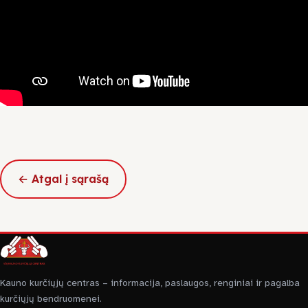
Jonavos raj.
Kaišiadorių raj.
Prienų raj.
LKD Kauno skyrius
← Atgal į sąrašą
Smurtas artimoje aplinkoje
Kauno kurčiųjų centras – informacija, paslaugos, renginiai ir pagalba
kurčiųjų bendruomenei.