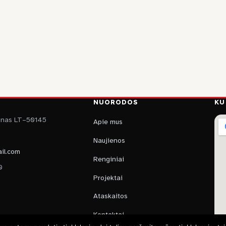
NUORODOS
KU
aunas LT–50145
Apie mus
Naujienos
il.com
Renginiai
0
Projektai
Ataskaitos
Kontaktai