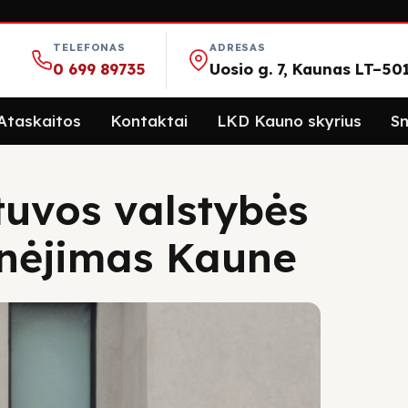
TELEFONAS
ADRESAS
0 699 89735
Uosio g. 7, Kaunas LT–50
Ataskaitos
Kontaktai
LKD Kauno skyrius
Sm
etuvos valstybės
inėjimas Kaune