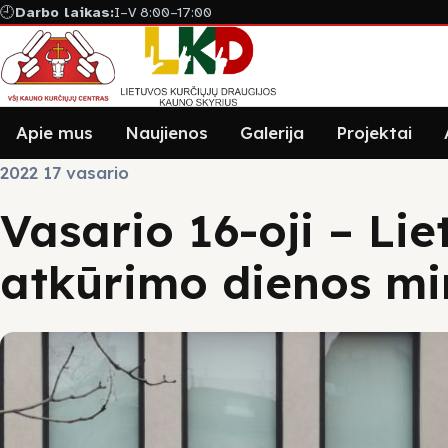
🕘
Darbo laikas:
I–V 8:00–17:00
Apie mus
Naujienos
Galerija
Projektai
2022 17 vasario
Vasario 16-oji – Li
atkūrimo dienos m