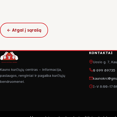
← Atgal į sąrašą
KONTAKTAI
Uosio g. 7, K
Kauno kurčiųjų centras – informacija,
0 699 89735
paslaugos, renginiai ir pagalba kurčiųjų
kaunokrc@gma
bendruomenei.
I–V 8:00–17:0