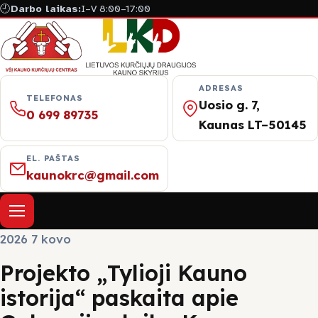
🕘
Darbo laikas:
I–V 8:00–17:00
ADRESAS
TELEFONAS
Uosio g. 7,
0 699 89735
Kaunas LT–50145
EL. PAŠTAS
kaunokrc@gmail.com
Atverti meniu
2026 7 kovo
Apie mus
Projekto „Tylioji Kauno
istorija“ paskaita apie
Naujienos