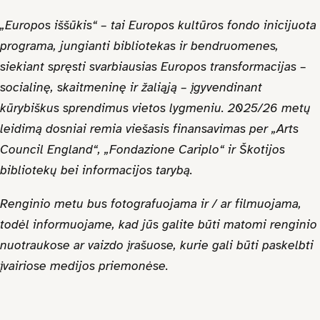
„Europos iššūkis“ – tai Europos kultūros fondo inicijuota
programa, jungianti bibliotekas ir bendruomenes,
siekiant spręsti svarbiausias Europos transformacijas –
socialinę, skaitmeninę ir žaliąją – įgyvendinant
kūrybiškus sprendimus vietos lygmeniu. 2025/26 metų
leidimą dosniai remia viešasis finansavimas per „Arts
Council England“, „Fondazione Cariplo“ ir Škotijos
bibliotekų bei informacijos tarybą.
Renginio metu bus fotografuojama ir / ar filmuojama,
todėl informuojame, kad jūs galite būti matomi renginio
nuotraukose ar vaizdo įrašuose, kurie gali būti paskelbti
įvairiose medijos priemonėse.