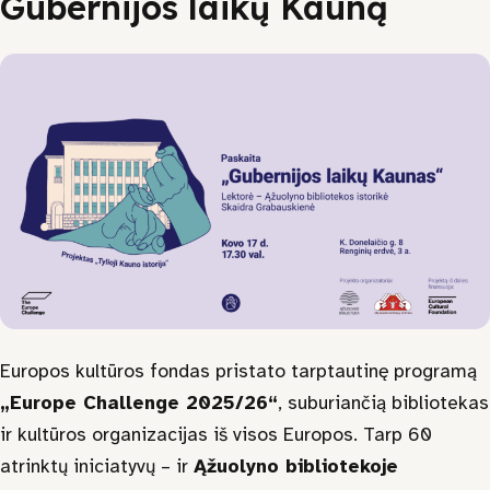
Gubernijos laikų Kauną
Galerija
Projektai
Ataskaitos
LKD Kauno skyrius
VšĮ Kauno kurčiųjų centras
Kontaktai
Europos kultūros fondas pristato tarptautinę programą
„Europe Challenge 2025/26“
, suburiančią bibliotekas
Kaunas
ir kultūros organizacijas iš visos Europos. Tarp 60
atrinktų iniciatyvų – ir
Ąžuolyno bibliotekoje
Kauno raj.