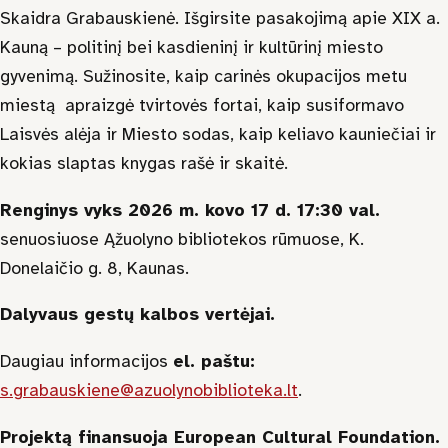
Skaidra Grabauskienė. Išgirsite pasakojimą apie XIX a.
Kauną – politinį bei kasdieninį ir kultūrinį miesto
gyvenimą. Sužinosite, kaip carinės okupacijos metu
miestą apraizgė tvirtovės fortai, kaip susiformavo
Laisvės alėja ir Miesto sodas, kaip keliavo kauniečiai ir
kokias slaptas knygas rašė ir skaitė.
Renginys vyks
2026 m. kovo 17 d. 17:30 val.
senuosiuose Ąžuolyno bibliotekos rūmuose, K.
Donelaičio g. 8, Kaunas.
Dalyvaus gestų kalbos vertėjai.
Daugiau informacijos
el. paštu:
s.grabauskiene@azuolynobiblioteka.lt
.
Projektą finansuoja European Cultural Foundation.