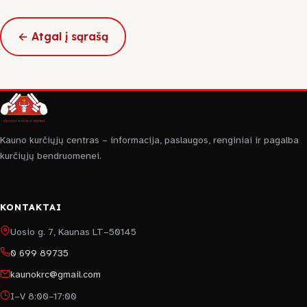
← Atgal į sąrašą
Kauno kurčiųjų centras – informacija, paslaugos, renginiai ir pagalba
kurčiųjų bendruomenei.
KONTAKTAI
Uosio g. 7, Kaunas LT–50145
0 699 89735
kaunokrc@gmail.com
I–V 8:00–17:00