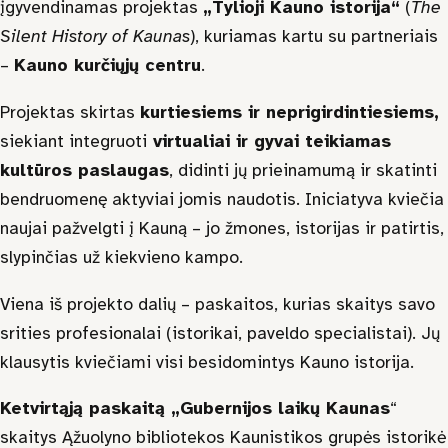
įgyvendinamas projektas
„Tylioji Kauno istorija“
(
The
Silent History of Kaunas
), kuriamas kartu su partneriais
Jonavos raj.
–
Kauno kurčiųjų centru
.
Kaišiadorių raj.
Projektas skirtas
kurtiesiems ir neprigirdintiesiems
,
siekiant integruoti
virtualiai ir gyvai teikiamas
Prienų raj.
kultūros paslaugas
, didinti jų prieinamumą ir skatinti
bendruomenę aktyviai jomis naudotis. Iniciatyva kviečia
LKD Kauno skyrius
naujai pažvelgti į Kauną – jo žmones, istorijas ir patirtis,
slypinčias už kiekvieno kampo.
Smurtas artimoje aplinkoje
Viena iš projekto dalių – paskaitos, kurias skaitys savo
srities profesionalai (istorikai, paveldo specialistai). Jų
klausytis kviečiami visi besidomintys Kauno istorija.
Ketvirtąją paskaitą „Gubernijos laikų Kaunas
“
skaitys Ąžuolyno bibliotekos Kaunistikos grupės istorikė