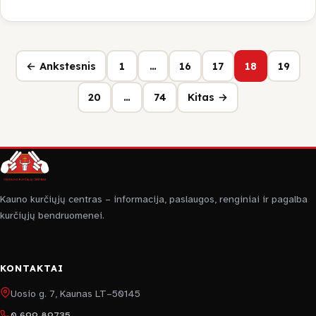
← Ankstesnis
1
…
16
17
18
19
20
…
74
Kitas →
Kauno kurčiųjų centras – informacija, paslaugos, renginiai ir pagalba
kurčiųjų bendruomenei.
KONTAKTAI
Uosio g. 7, Kaunas LT–50145
0 699 89735