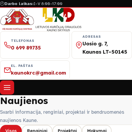
🕘
Darbo laikas:
I–V 8:00–17:00
ADRESAS
TELEFONAS
Uosio g. 7,
0 699 89735
Kaunas LT–50145
EL. PAŠTAS
kaunokrc@gmail.com
Atverti meniu
Naujienos
Apie mus
Svarbi informacija, renginiai, projektai ir bendruomenės
naujienos Kaune.
Naujienos
Visos
Renginiai
Projektai
Mokymai