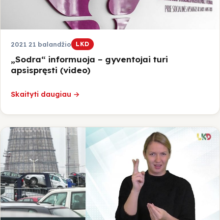
Jonavos raj.
2021 21 balandžio
LKD
Kaišiadorių raj.
„Sodra“ informuoja – gyventojai turi
apsispręsti (video)
Prienų raj.
Skaityti daugiau →
LKD Kauno skyrius
Smurtas artimoje aplinkoje