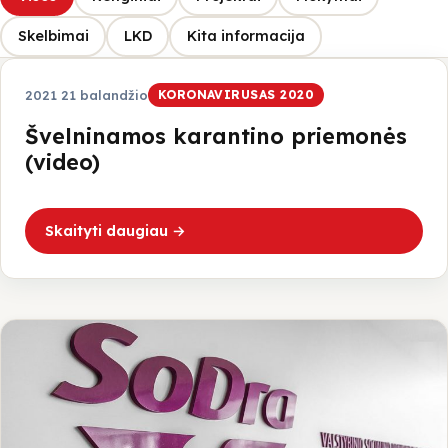
Galerija
Skelbimai
LKD
Kita informacija
Projektai
2021 21 balandžio
KORONAVIRUSAS 2020
Švelninamos karantino priemonės
Ataskaitos
(video)
LKD Kauno skyrius
Skaityti daugiau →
VšĮ Kauno kurčiųjų centras
Kontaktai
Kaunas
Kauno raj.