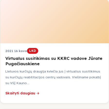
2021 16 kovo
LKD
Virtualus susitikimas su KKRC vadove Jūrate
Pugačiauskiene
Lietuvos kurčiųjų draugija kviečia jus į virtualius susitikimus
su kurčiųjų reabilitacijos centrų vadovais. Viešiname pokalbį
su VšĮ Kauno…
Skaityti daugiau →