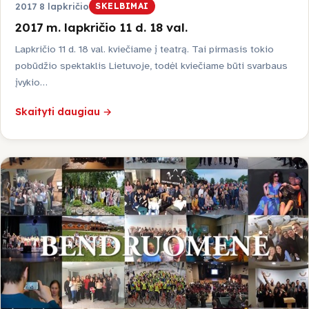
2017 8 lapkričio
SKELBIMAI
2017 m. lapkričio 11 d. 18 val.
Lapkričio 11 d. 18 val. kviečiame į teatrą. Tai pirmasis tokio
pobūdžio spektaklis Lietuvoje, todėl kviečiame būti svarbaus
įvykio…
Skaityti daugiau →