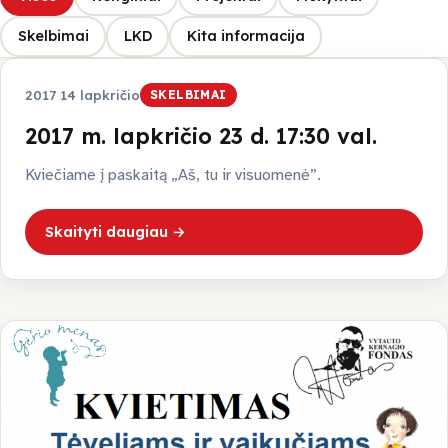
Galerija
Skelbimai
LKD
Kita informacija
Projektai
2017 14 lapkričio
SKELBIMAI
2017 m. lapkričio 23 d. 17:30 val.
Ataskaitos
Kviečiame į paskaitą „Aš, tu ir visuomenė”.
LKD Kauno skyrius
Skaityti daugiau →
VšĮ Kauno kurčiųjų centras
Kontaktai
Kaunas
Kauno raj.