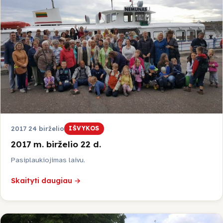
Galerija
Projektai
Ataskaitos
LKD Kauno skyrius
VšĮ Kauno kurčiųjų centras
2017 24 birželio
IŠVYKOS
2017 m. birželio 22 d.
Kontaktai
Pasiplaukiojimas laivu.
Skaityti daugiau →
Kaunas
Kauno raj.