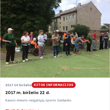
Jonavos raj.
Kaišiadorių raj.
Prienų raj.
LKD Kauno skyrius
Smurtas artimoje aplinkoje
2017 24 birželio
KITOS INFORMACIJOS
2017 m. birželio 22 d.
Kauno miesto neįgaliųjų sporto žaidynės.