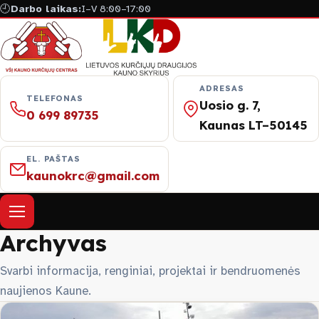
🕘
Darbo laikas:
I–V 8:00–17:00
ADRESAS
TELEFONAS
Uosio g. 7,
0 699 89735
Kaunas LT–50145
EL. PAŠTAS
kaunokrc@gmail.com
Atverti meniu
Archyvas
Apie mus
Svarbi informacija, renginiai, projektai ir bendruomenės
naujienos Kaune.
Naujienos