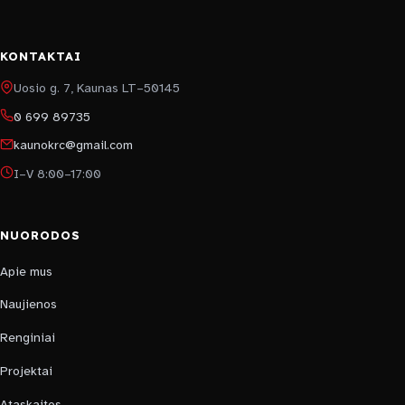
KONTAKTAI
Uosio g. 7, Kaunas LT–50145
0 699 89735
kaunokrc@gmail.com
I–V 8:00–17:00
NUORODOS
Apie mus
Naujienos
Renginiai
Projektai
Ataskaitos