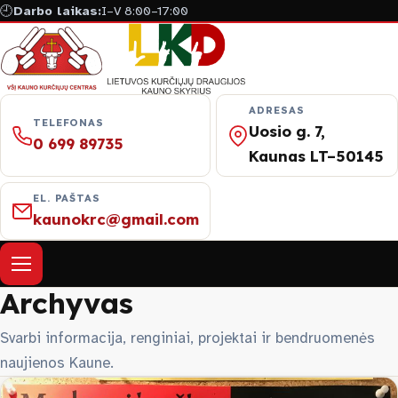
🕘
Darbo laikas:
I–V 8:00–17:00
ADRESAS
TELEFONAS
Uosio g. 7,
0 699 89735
Kaunas LT–50145
EL. PAŠTAS
kaunokrc@gmail.com
Atverti meniu
Archyvas
Apie mus
Svarbi informacija, renginiai, projektai ir bendruomenės
naujienos Kaune.
Naujienos