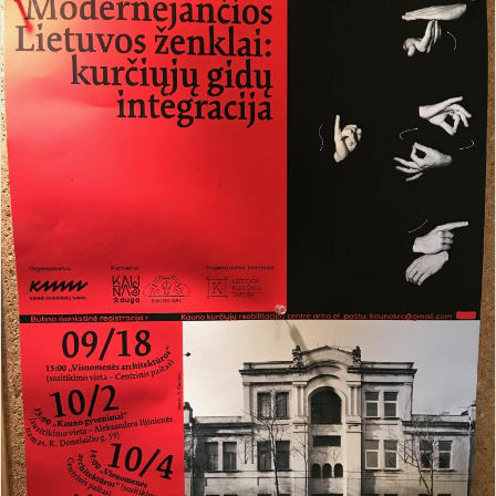
Galerija
Projektai
Ataskaitos
LKD Kauno skyrius
VšĮ Kauno kurčiųjų centras
Kontaktai
Kaunas
Kauno raj.