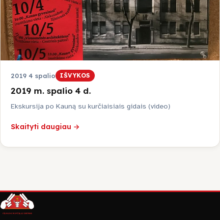
Jonavos raj.
Kaišiadorių raj.
Prienų raj.
2019 4 spalio
IŠVYKOS
2019 m. spalio 4 d.
LKD Kauno skyrius
Ekskursija po Kauną su kurčiaisiais gidais (video)
Skaityti daugiau →
Smurtas artimoje aplinkoje