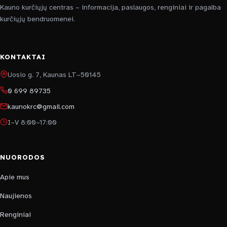
Kauno kurčiųjų centras – informacija, paslaugos, renginiai ir pagalba
kurčiųjų bendruomenei.
KONTAKTAI
Uosio g. 7, Kaunas LT–50145
0 699 89735
kaunokrc@gmail.com
I–V 8:00–17:00
NUORODOS
Apie mus
Naujienos
Renginiai